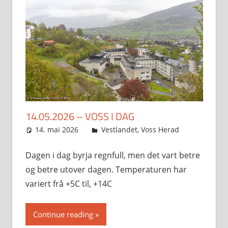
14.05.2026 – VOSS I DAG
14. mai 2026
Svein
Vestlandet
,
Voss Herad
Dagen i dag byrja regnfull, men det vart betre
og betre utover dagen. Temperaturen har
variert frå +5C til, +14C
Continue reading