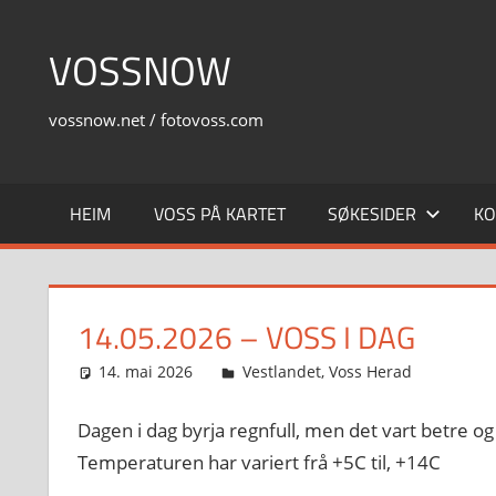
Skip
to
VOSSNOW
content
vossnow.net / fotovoss.com
HEIM
VOSS PÅ KARTET
SØKESIDER
KO
14.05.2026 – VOSS I DAG
14. mai 2026
Svein
Vestlandet
,
Voss Herad
Dagen i dag byrja regnfull, men det vart betre o
Temperaturen har variert frå +5C til, +14C