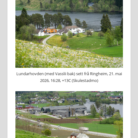
Lundarhovden (med Vasslii bak) sett frå Ringheim, 21. mai
2026, 16:28, +13C (Skulestadmo)