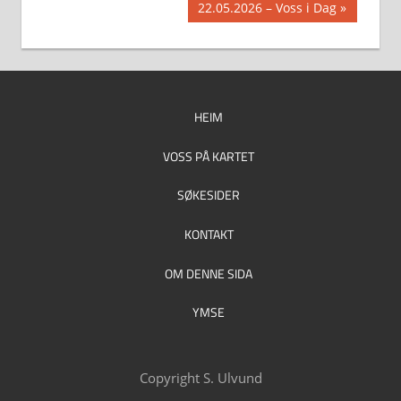
Next
22.05.2026 – Voss i Dag
Post:
HEIM
VOSS PÅ KARTET
SØKESIDER
KONTAKT
OM DENNE SIDA
YMSE
Copyright S. Ulvund