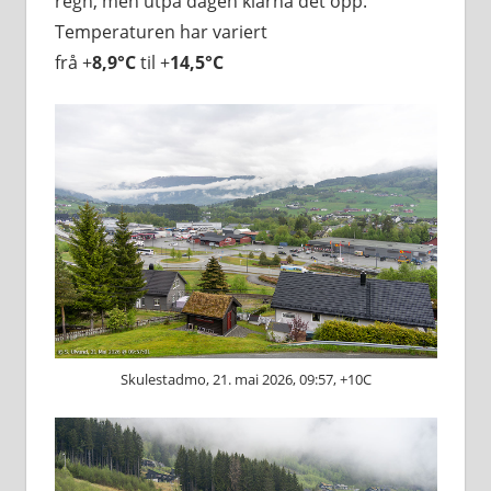
regn, men utpå dagen klarna det opp.
Temperaturen har variert
frå +
8,9°C
til +
14,5°C
Skulestadmo, 21. mai 2026, 09:57, +10C