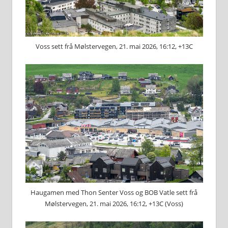
Voss sett frå Mølstervegen, 21. mai 2026, 16:12, +13C
Haugamen med Thon Senter Voss og BOB Vatle sett frå
Mølstervegen, 21. mai 2026, 16:12, +13C (Voss)