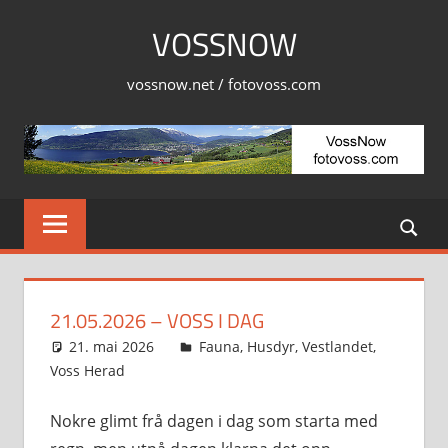
Skip
VOSSNOW
to
content
vossnow.net / fotovoss.com
21.05.2026 – VOSS I DAG
21. mai 2026
Svein
Fauna
,
Husdyr
,
Vestlandet
,
Voss Herad
Nokre glimt frå dagen i dag som starta med