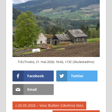
Trå (Trodo), 21. mai 2026, 16:42, +13C (Skulestadmo)
Facebook
Twitter
Email
Innleggsnavigasjon
Previous
20.05.2026 – Voss Bulken (Ukvitno) Voss
Post: