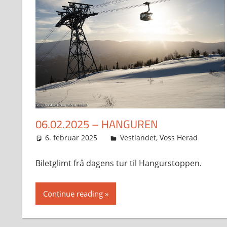
06.02.2025 – HANGUREN
6. februar 2025
Svein
Vestlandet
,
Voss Herad
Biletglimt frå dagens tur til Hangurstoppen.
Continue reading