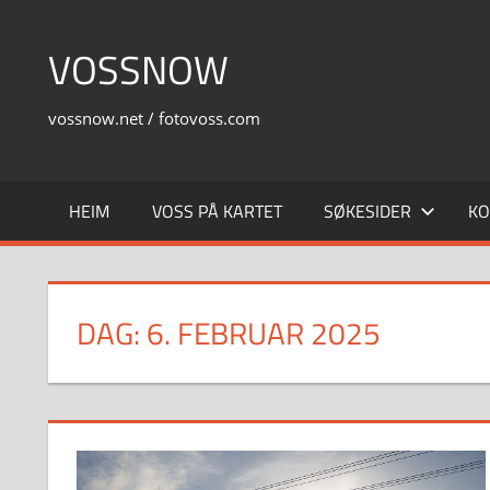
Skip
to
VOSSNOW
content
vossnow.net / fotovoss.com
HEIM
VOSS PÅ KARTET
SØKESIDER
KO
DAG:
6. FEBRUAR 2025