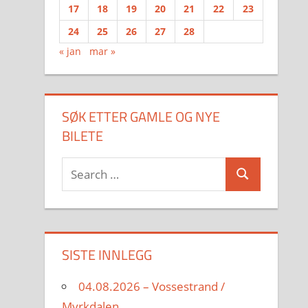
17
18
19
20
21
22
23
24
25
26
27
28
« jan
mar »
SØK ETTER GAMLE OG NYE
BILETE
Search
Search
for:
SISTE INNLEGG
04.08.2026 – Vossestrand /
Myrkdalen