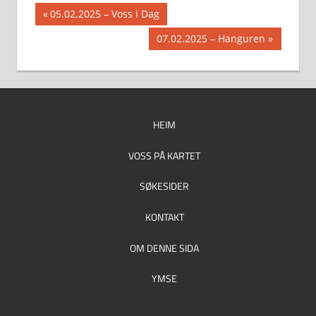
Innleggsnavigasjon
Previous
05.02.2025 – Voss i Dag
Post:
Next
07.02.2025 – Hanguren
Post:
HEIM
VOSS PÅ KARTET
SØKESIDER
KONTAKT
OM DENNE SIDA
YMSE