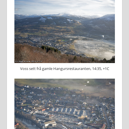
Voss sett frå gamle Hangursrestauranten, 14:35, +1C