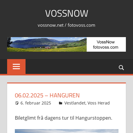
Skip
VOSSNOW
to
content
vossnow.net / fotovoss.com
06.02.2025 – HANGUREN
6. februar 2025
Svein
Vestlandet
,
Voss Herad
Biletglimt frå dagens tur til Hangurstoppen.