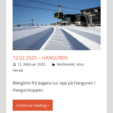
12.02.2025 – HANGUREN
12. februar 2025
Svein
Vestlandet
,
Voss
Herad
Biletglimt frå dagens tur opp på Hanguren /
Hangurstoppen.
Continue reading