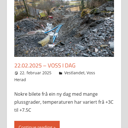
22.02.2025 – VOSS I DAG
22. februar 2025
Svein
Vestlandet
,
Voss
Herad
Nokre bilete frå ein ny dag med mange
plussgrader, temperaturen har variert frå +3C
til +7.5C
Continue reading