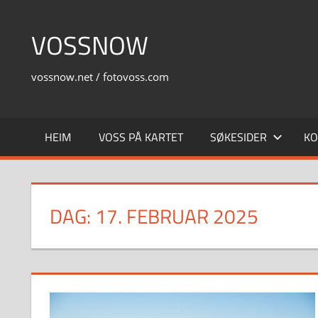
Skip
to
VOSSNOW
content
vossnow.net / fotovoss.com
HEIM
VOSS PÅ KARTET
SØKESIDER
KO
DAG:
17. FEBRUAR 2025