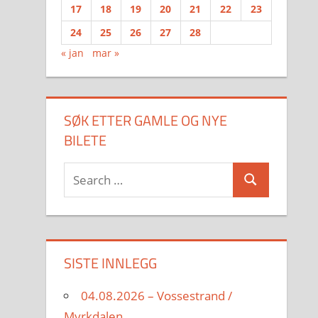
17
18
19
20
21
22
23
24
25
26
27
28
« jan
mar »
SØK ETTER GAMLE OG NYE
BILETE
Search
Search
for:
SISTE INNLEGG
04.08.2026 – Vossestrand /
Myrkdalen