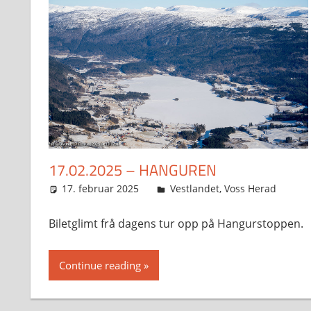
17.02.2025 – HANGUREN
17. februar 2025
Svein
Vestlandet
,
Voss Herad
Biletglimt frå dagens tur opp på Hangurstoppen.
Continue reading