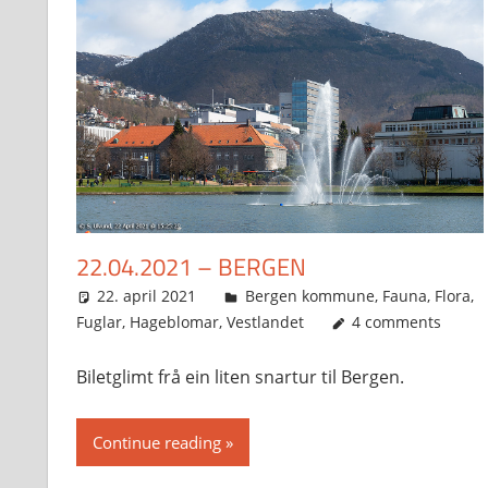
22.04.2021 – BERGEN
22. april 2021
Svein
Bergen kommune
,
Fauna
,
Flora
,
Fuglar
,
Hageblomar
,
Vestlandet
4 comments
Biletglimt frå ein liten snartur til Bergen.
Continue reading