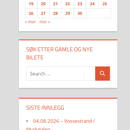
19
20
21
22
23
24
25
26
27
28
29
30
« mar
mai »
SØK ETTER GAMLE OG NYE
BILETE
Search
Search
for:
SISTE INNLEGG
04.08.2026 – Vossestrand /
Myrkdalen