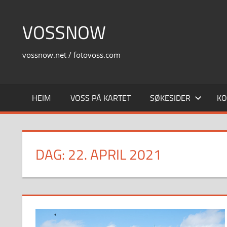
Skip
to
VOSSNOW
content
vossnow.net / fotovoss.com
HEIM
VOSS PÅ KARTET
SØKESIDER
KO
DAG:
22. APRIL 2021