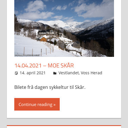
14.04.2021 – MOE SKÅR
14. april 2021
Svein
Vestlandet
,
Voss Herad
Bilete frå dagen sykkeltur til Skår.
Continue reading