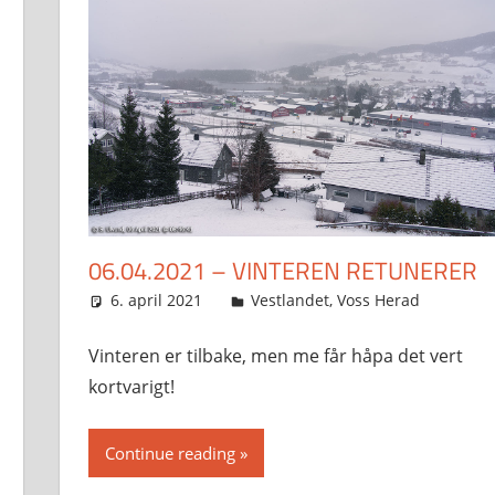
06.04.2021 – VINTEREN RETUNERER
6. april 2021
Svein
Vestlandet
,
Voss Herad
Vinteren er tilbake, men me får håpa det vert
kortvarigt!
Continue reading