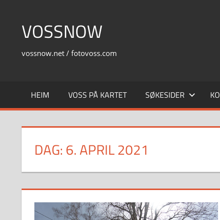
Skip
to
VOSSNOW
content
vossnow.net / fotovoss.com
HEIM
VOSS PÅ KARTET
SØKESIDER
KO
DAG:
6. APRIL 2021