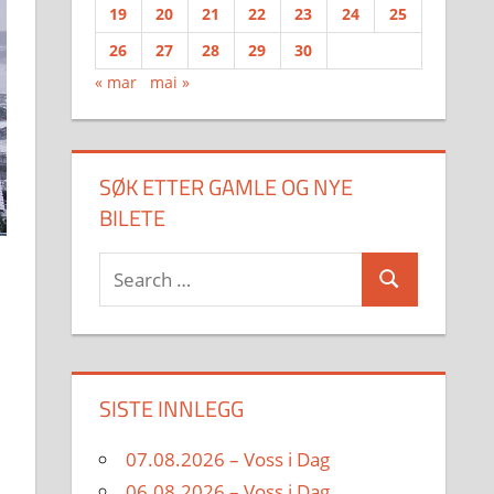
19
20
21
22
23
24
25
26
27
28
29
30
« mar
mai »
SØK ETTER GAMLE OG NYE
BILETE
Search
Search
for:
SISTE INNLEGG
07.08.2026 – Voss i Dag
06.08.2026 – Voss i Dag