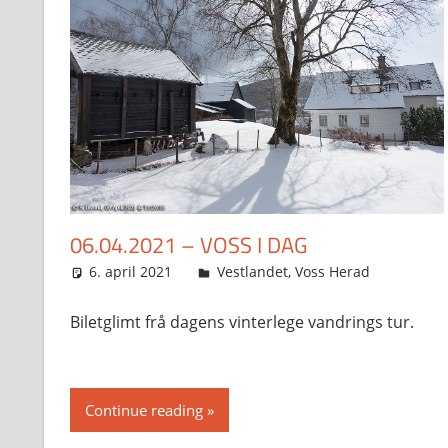
06.04.2021 – VOSS I DAG
6. april 2021
Svein
Vestlandet
,
Voss Herad
Biletglimt frå dagens vinterlege vandrings tur.
Continue reading