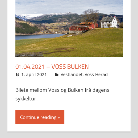
01.04.2021 – VOSS BULKEN
1. april 2021
Svein
Vestlandet
,
Voss Herad
Bilete mellom Voss og Bulken frå dagens
sykkeltur.
Continue reading