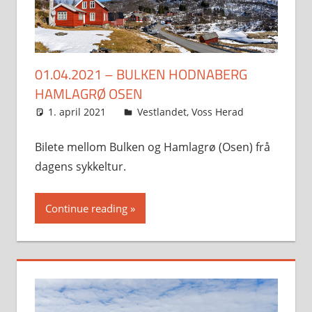
01.04.2021 – BULKEN HODNABERG
HAMLAGRØ OSEN
1. april 2021
Svein
Vestlandet
,
Voss Herad
Bilete mellom Bulken og Hamlagrø (Osen) frå
dagens sykkeltur.
Continue reading