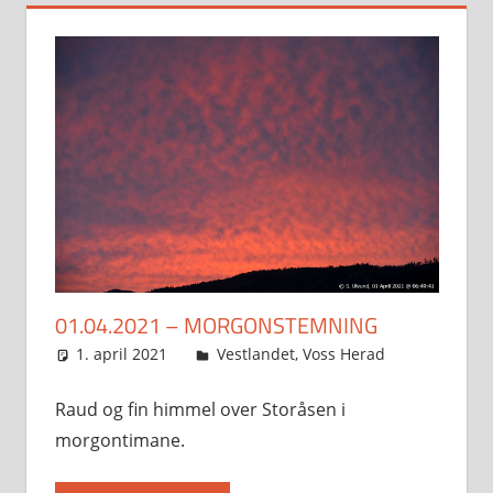
01.04.2021 – MORGONSTEMNING
1. april 2021
Svein
Vestlandet
,
Voss Herad
Raud og fin himmel over Storåsen i
morgontimane.