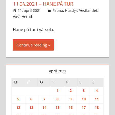
11.04.2021 – HANE PÅ TUR
11. april 2021
Svein
Fauna
,
Husdyr
,
Vestlandet
,
Voss Herad
Hane på tur i vårsola.
Continue reading
april 2021
M
T
O
T
F
L
S
1
2
3
4
5
6
7
8
9
10
11
12
13
14
15
16
17
18