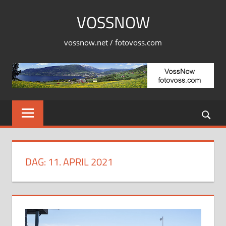
Skip
VOSSNOW
to
content
vossnow.net / fotovoss.com
DAG:
11. APRIL 2021