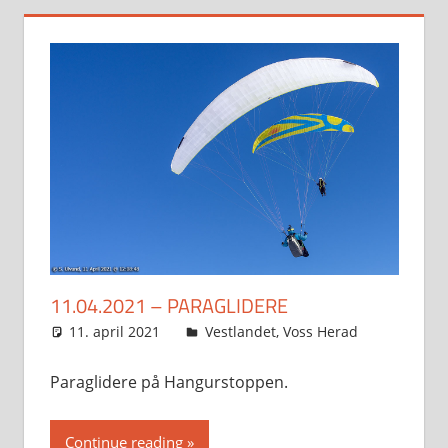
11.04.2021 – PARAGLIDERE
11. april 2021
Svein
Vestlandet
,
Voss Herad
Paraglidere på Hangurstoppen.
Continue reading