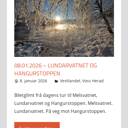
08.01.2026 – LUNDARVATNET OG
HANGURSTOPPEN
8. januar 2026
Svein
Vestlandet
,
Voss Herad
Biletglimt frå dagens tur til Melsvatnet,
Lundarvatnet og Hangurstoppen. Melsvatnet.
Lundarvatnet. På veg mot Hangurstoppen.