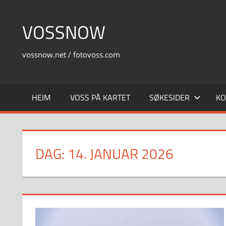
Skip
to
VOSSNOW
content
vossnow.net / fotovoss.com
HEIM
VOSS PÅ KARTET
SØKESIDER
KO
DAG:
14. JANUAR 2026