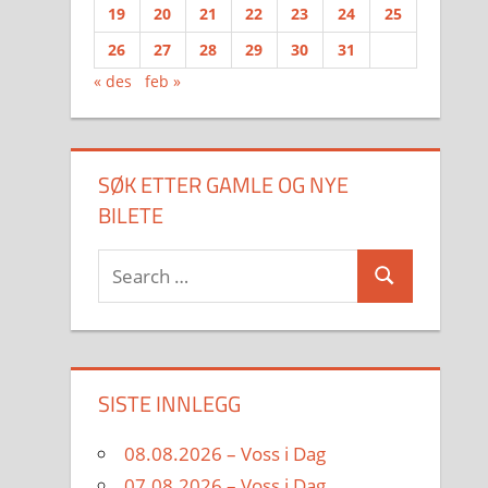
19
20
21
22
23
24
25
26
27
28
29
30
31
« des
feb »
SØK ETTER GAMLE OG NYE
BILETE
Search
Search
for:
SISTE INNLEGG
08.08.2026 – Voss i Dag
07.08.2026 – Voss i Dag