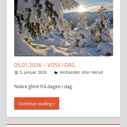
05.01.2026 – VOSS I DAG
5. januar 2026
Svein
Vestlandet
,
Voss Herad
Nokre glimt frå dagen i dag.
Continue reading