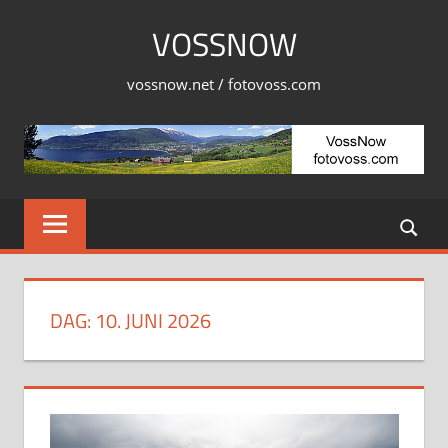
Skip
VOSSNOW
to
content
vossnow.net / fotovoss.com
DAG:
10. JUNI 2026