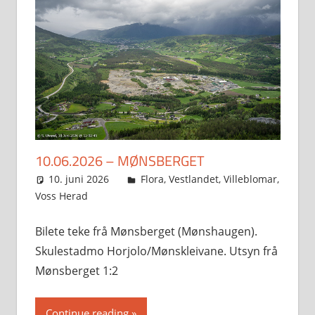
10.06.2026 – MØNSBERGET
10. juni 2026
Svein
Flora
,
Vestlandet
,
Villeblomar
,
Voss Herad
Bilete teke frå Mønsberget (Mønshaugen).
Skulestadmo Horjolo/Mønskleivane. Utsyn frå
Mønsberget 1:2
Continue reading