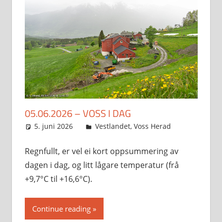
05.06.2026 – VOSS I DAG
5. juni 2026
Svein
Vestlandet
,
Voss Herad
Regnfullt, er vel ei kort oppsummering av
dagen i dag, og litt lågare temperatur (frå
+9,7°C til +16,6°C).
Continue reading