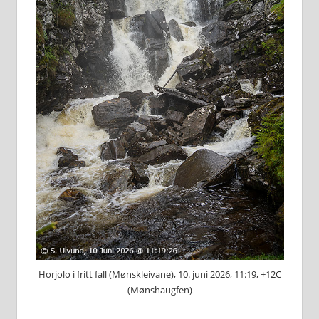
Horjolo i fritt fall (Mønskleivane), 10. juni 2026, 11:19, +12C
(Mønshaugfen)