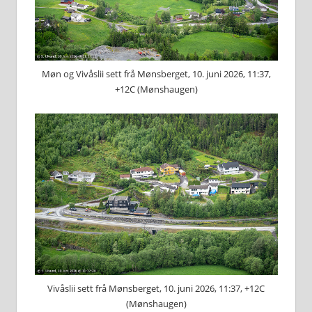
Møn og Vivåslii sett frå Mønsberget, 10. juni 2026, 11:37,
+12C (Mønshaugen)
Vivåslii sett frå Mønsberget, 10. juni 2026, 11:37, +12C
(Mønshaugen)