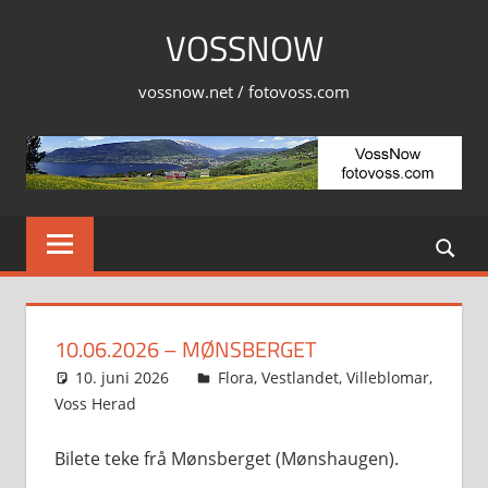
Skip
VOSSNOW
to
content
vossnow.net / fotovoss.com
10.06.2026 – MØNSBERGET
10. juni 2026
Svein
Flora
,
Vestlandet
,
Villeblomar
,
Voss Herad
Bilete teke frå Mønsberget (Mønshaugen).