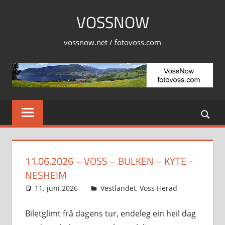
Skip
VOSSNOW
to
content
vossnow.net / fotovoss.com
11.06.2026 – VOSS – BULKEN – KYTE -
NESHEIM
11. juni 2026
Svein
Vestlandet
,
Voss Herad
Biletglimt frå dagens tur, endeleg ein heil dag