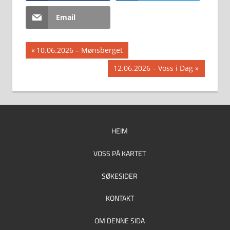
Email
Innleggsnavigasjon
Previous
10.06.2026 – Mønsberget
Post:
Next
12.06.2026 – Voss i Dag
Post:
HEIM
VOSS PÅ KARTET
SØKESIDER
KONTAKT
OM DENNE SIDA