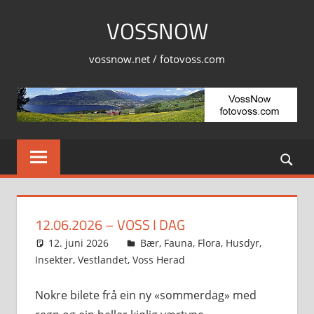
Skip
VOSSNOW
to
content
vossnow.net / fotovoss.com
12.06.2026 – VOSS I DAG
12. juni 2026
Svein
Bær
,
Fauna
,
Flora
,
Husdyr
,
Insekter
,
Vestlandet
,
Voss Herad
Nokre bilete frå ein ny «sommerdag» med