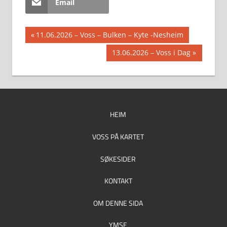
Email
Innleggsnavigasjon
Previous
11.06.2026 – Voss – Bulken – Kyte -Nesheim
Post:
Next
13.06.2026 – Voss i Dag
Post:
HEIM
VOSS PÅ KARTET
SØKESIDER
KONTAKT
OM DENNE SIDA
YMSE