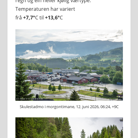
regn og ein heller kjølig værtype.
Temperaturen har variert
frå
+7,7°
C til
+13,6°
C
Skulestadmo i morgontimane, 12. juni 2026, 06:24, +9C