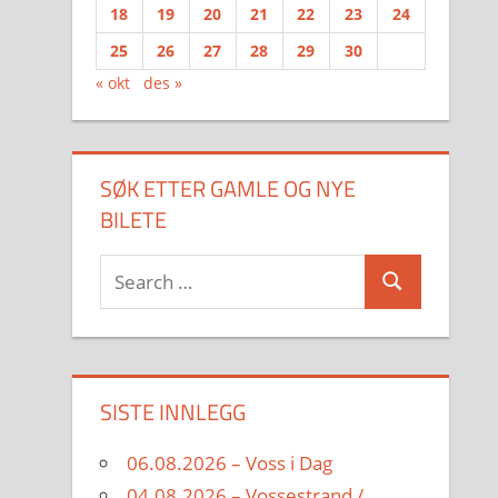
18
19
20
21
22
23
24
25
26
27
28
29
30
« okt
des »
SØK ETTER GAMLE OG NYE
BILETE
Search
Search
for:
SISTE INNLEGG
06.08.2026 – Voss i Dag
04.08.2026 – Vossestrand /