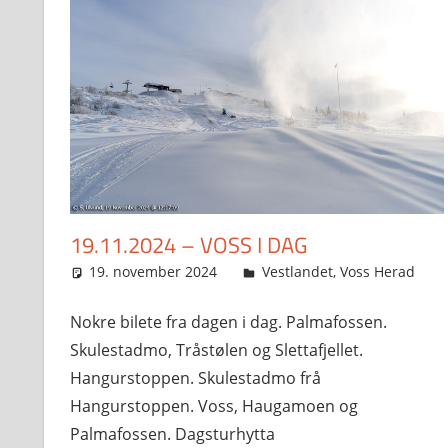
19.11.2024 – VOSS I DAG
19. november 2024
Svein
Vestlandet
,
Voss Herad
Nokre bilete fra dagen i dag. Palmafossen.
Skulestadmo, Tråstølen og Slettafjellet.
Hangurstoppen. Skulestadmo frå
Hangurstoppen. Voss, Haugamoen og
Palmafossen. Dagsturhytta