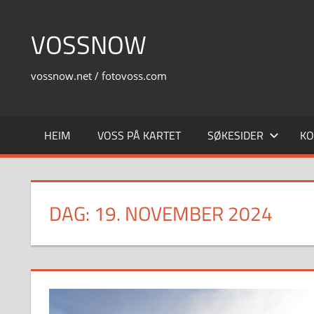
Skip
to
VOSSNOW
content
vossnow.net / fotovoss.com
HEIM
VOSS PÅ KARTET
SØKESIDER
KO
DAG:
19. NOVEMBER 2024