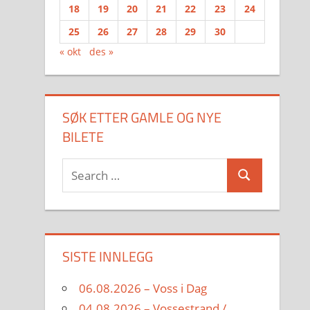
18
19
20
21
22
23
24
25
26
27
28
29
30
« okt
des »
SØK ETTER GAMLE OG NYE
BILETE
Search
Search
for:
SISTE INNLEGG
06.08.2026 – Voss i Dag
04.08.2026 – Vossestrand /