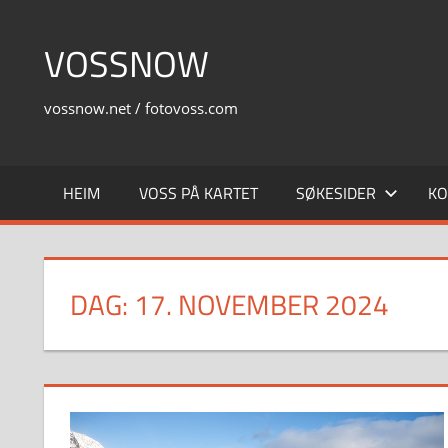
Skip
to
VOSSNOW
content
vossnow.net / fotovoss.com
HEIM
VOSS PÅ KARTET
SØKESIDER
KO
DAG:
17. NOVEMBER 2024