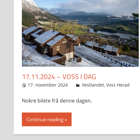
17.11.2024 – VOSS I DAG
17. november 2024
Svein
Vestlandet
,
Voss Herad
Nokre bilete frå denne dagen.
Continue reading