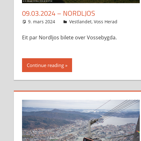
09.03.2024 – NORDLJOS
9. mars 2024
Svein
Vestlandet
,
Voss Herad
Eit par Nordljos bilete over Vossebygda.
Continue reading