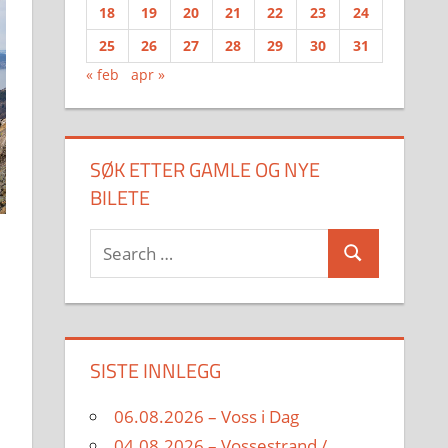
18
19
20
21
22
23
24
25
26
27
28
29
30
31
« feb
apr »
SØK ETTER GAMLE OG NYE
BILETE
Search
Search
for:
SISTE INNLEGG
06.08.2026 – Voss i Dag
04.08.2026 – Vossestrand /