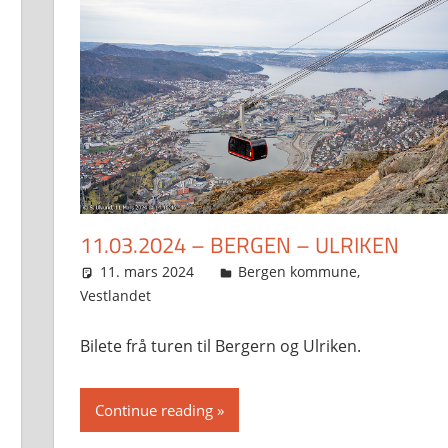
11.03.2024 – BERGEN – ULRIKEN
11. mars 2024
Svein
Bergen kommune
,
Vestlandet
Bilete frå turen til Bergern og Ulriken.
Continue reading