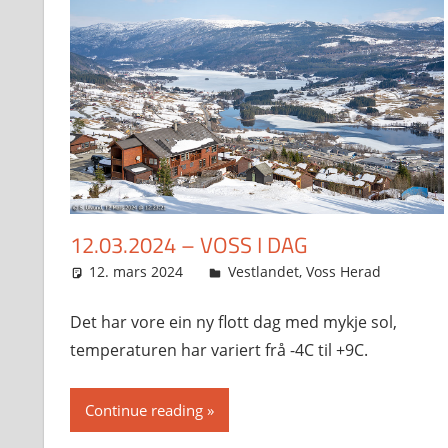
12.03.2024 – VOSS I DAG
12. mars 2024
Svein
Vestlandet
,
Voss Herad
Det har vore ein ny flott dag med mykje sol,
temperaturen har variert frå -4C til +9C.
Continue reading