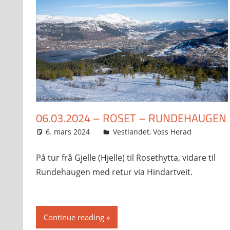
06.03.2024 – ROSET – RUNDEHAUGEN
6. mars 2024
Svein
Vestlandet
,
Voss Herad
På tur frå Gjelle (Hjelle) til Rosethytta, vidare til
Rundehaugen med retur via Hindartveit.
Continue reading