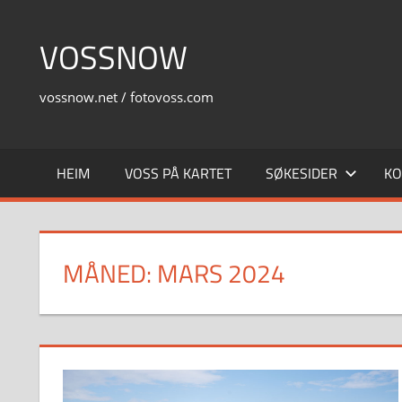
Skip
to
VOSSNOW
content
vossnow.net / fotovoss.com
HEIM
VOSS PÅ KARTET
SØKESIDER
KO
MÅNED:
MARS 2024