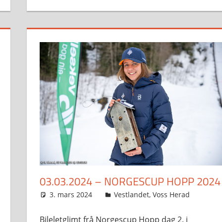
03.03.2024 – NORGESCUP HOPP 2024
3. mars 2024
Svein
Vestlandet
,
Voss Herad
Bileletglimt frå Norgescup Hopp dag 2. i