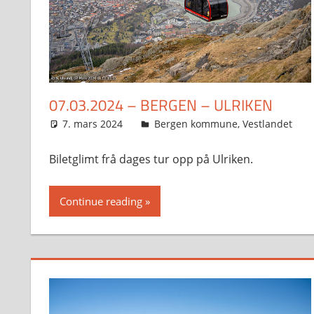
07.03.2024 – BERGEN – ULRIKEN
7. mars 2024
Svein
Bergen kommune
,
Vestlandet
Biletglimt frå dages tur opp på Ulriken.
Continue reading