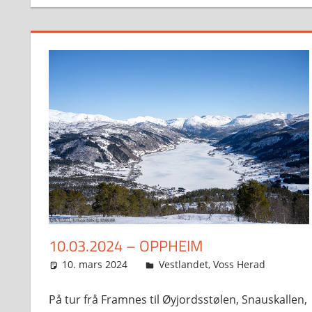
10.03.2024 – OPPHEIM
10. mars 2024
Svein
Vestlandet
,
Voss Herad
På tur frå Framnes til Øyjordsstølen, Snauskallen,