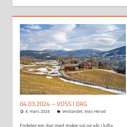
04.03.2024 – VOSS I DAG
4. mars 2024
Svein
Vestlandet
,
Voss Herad
Endeleg ein dag med mykje sol og vår i lufta