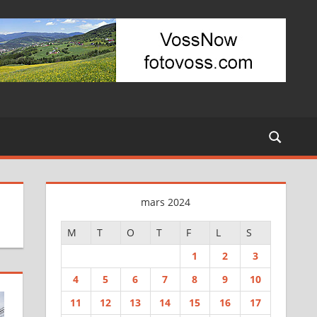
mars 2024
M
T
O
T
F
L
S
1
2
3
4
5
6
7
8
9
10
11
12
13
14
15
16
17