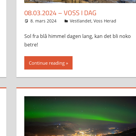
08.03.2024 – VOSS I DAG
8. mars 2024
Svein
Vestlandet
,
Voss Herad
Sol fra blå himmel dagen lang, kan det bli noko
betre!
Continue reading