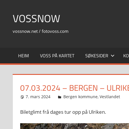
Skip
to
VOSSNOW
content
vossnow.net / fotovoss.com
HEIM
VOSS PÅ KARTET
SØKESIDER
KO
07.03.2024 – BERGEN – ULRIK
7. mars 2024
Svein
Bergen kommune
,
Vestlandet
Biletglimt frå dages tur opp på Ulriken.