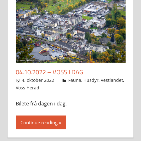
04.10.2022 – VOSS I DAG
4. oktober 2022
Svein
Fauna
,
Husdyr
,
Vestlandet
,
Voss Herad
Bilete frå dagen i dag.
Continue reading