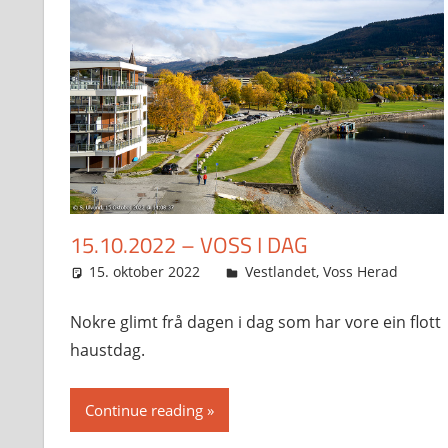
15.10.2022 – VOSS I DAG
15. oktober 2022
Svein
Vestlandet
,
Voss Herad
Nokre glimt frå dagen i dag som har vore ein flott
haustdag.
Continue reading