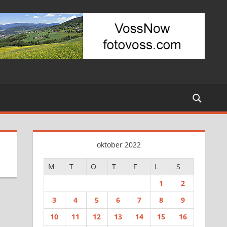
oktober 2022
M
T
O
T
F
L
S
1
2
3
4
5
6
7
8
9
10
11
12
13
14
15
16