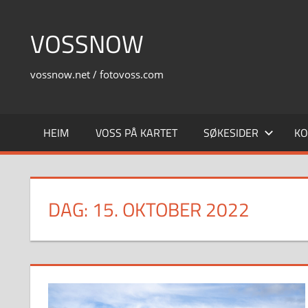
Skip
to
VOSSNOW
content
vossnow.net / fotovoss.com
HEIM
VOSS PÅ KARTET
SØKESIDER
KO
DAG:
15. OKTOBER 2022