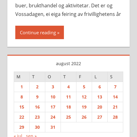
buer, brukthandel og aktivitetar. Det er og
Vossadagen, ei eiga feiring av frivillighetens år
Continue reading
august 2022
M
T
O
T
F
L
S
1
2
3
4
5
6
7
8
9
10
11
12
13
14
15
16
17
18
19
20
21
22
23
24
25
26
27
28
29
30
31
« jul
sep »