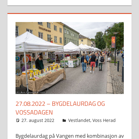
27.08.2022 – BYGDELAURDAG OG
VOSSADAGEN
27. august 2022
Svein
Vestlandet
,
Voss Herad
Bygdelaurdag på Vangen med kombinasjon av