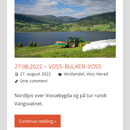
27.08.2022 – VOSS-BULKEN-VOSS
27. august 2022
Svein
Vestlandet
,
Voss Herad
One comment
Nordljos over Vossebygda og på tur rundt
Vangsvatnet.
Continue reading