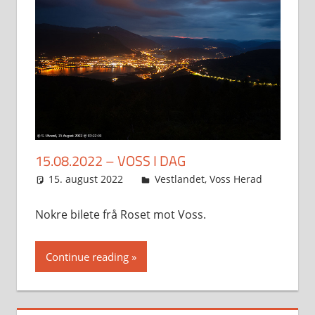
15.08.2022 – VOSS I DAG
15. august 2022
Svein
Vestlandet
,
Voss Herad
Nokre bilete frå Roset mot Voss.
Continue reading