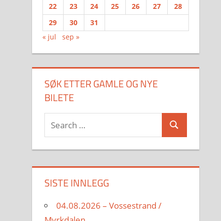
22
23
24
25
26
27
28
29
30
31
« jul
sep »
SØK ETTER GAMLE OG NYE
BILETE
Search
Search
for:
SISTE INNLEGG
04.08.2026 – Vossestrand /
Myrkdalen