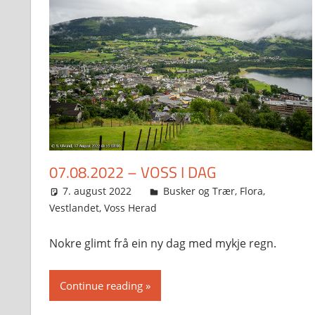
07.08.2022 – VOSS I DAG
7. august 2022
Svein
Busker og Trær
,
Flora
,
Vestlandet
,
Voss Herad
Nokre glimt frå ein ny dag med mykje regn.
Continue reading