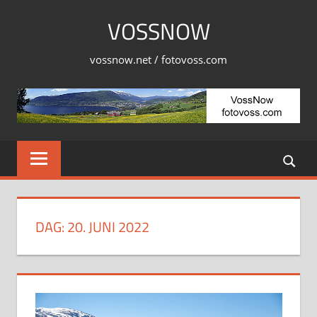
Skip
VOSSNOW
to
content
vossnow.net / fotovoss.com
DAG:
20. JUNI 2022