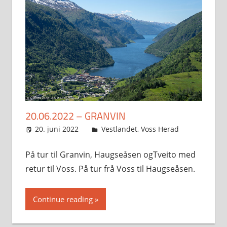
20.06.2022 – GRANVIN
20. juni 2022
Svein
Vestlandet
,
Voss Herad
På tur til Granvin, Haugseåsen ogTveito med
retur til Voss. På tur frå Voss til Haugseåsen.
Continue reading