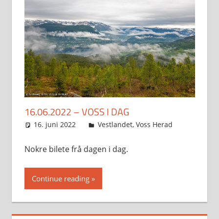
16.06.2022 – VOSS I DAG
16. juni 2022
Svein
Vestlandet
,
Voss Herad
Nokre bilete frå dagen i dag.
Continue reading