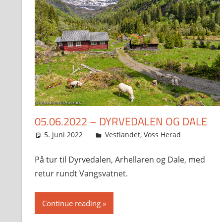
05.06.2022 – DYRVEDALEN OG DALE
5. juni 2022
Svein
Vestlandet
,
Voss Herad
På tur til Dyrvedalen, Arhellaren og Dale, med
retur rundt Vangsvatnet.
Continue reading