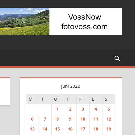
juni 2022
M
T
O
T
F
L
S
1
2
3
4
5
6
7
8
9
10
11
12
13
14
15
16
17
18
19