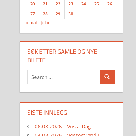
20
21
22
23
24
25
26
27
28
29
30
« mai
jul »
SØK ETTER GAMLE OG NYE
BILETE
Search
Search
for:
SISTE INNLEGG
06.08.2026 – Voss i Dag
04.08.2026 – Vossestrand /