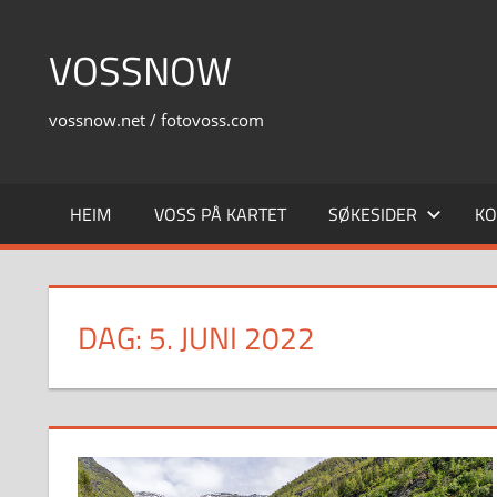
Skip
to
VOSSNOW
content
vossnow.net / fotovoss.com
HEIM
VOSS PÅ KARTET
SØKESIDER
KO
DAG:
5. JUNI 2022