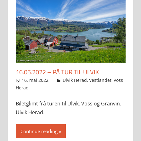
16.05.2022 – PÅ TUR TIL ULVIK
16. mai 2022
Svein
Ulvik Herad
,
Vestlandet
,
Voss
Herad
Biletglimt frå turen til Ulvik. Voss og Granvin.
Ulvik Herad.
Continue reading