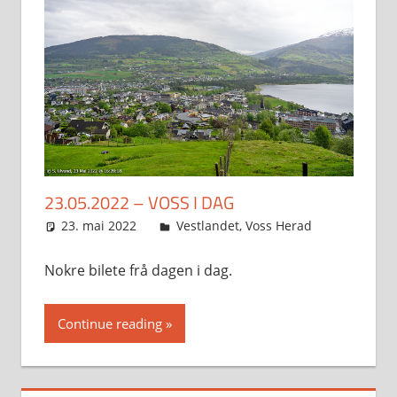
23.05.2022 – VOSS I DAG
23. mai 2022
Svein
Vestlandet
,
Voss Herad
Nokre bilete frå dagen i dag.
Continue reading