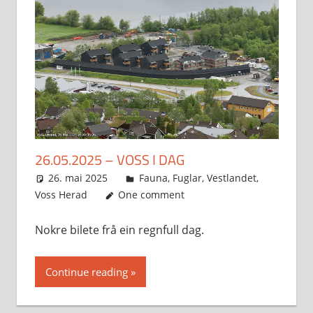
26.05.2025 – VOSS I DAG
26. mai 2025
Svein
Fauna
,
Fuglar
,
Vestlandet
,
Voss Herad
One comment
Nokre bilete frå ein regnfull dag.
Continue reading