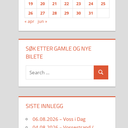
19
20
21
22
23
24
25
26
27
28
29
30
31
« apr
jun »
SØK ETTER GAMLE OG NYE
BILETE
Search
Search
for:
SISTE INNLEGG
06.08.2026 – Voss i Dag
04.08.2026 – Vossestrand /