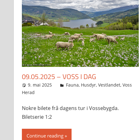
09.05.2025 – VOSS I DAG
9. mai 2025
Svein
Fauna
,
Husdyr
,
Vestlandet
,
Voss
Herad
Nokre bilete frå dagens tur i Vossebygda.
Biletserie 1:2
Continue reading