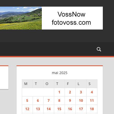
mai 2025
M
T
O
T
F
L
S
1
2
3
4
5
6
7
8
9
10
11
12
13
14
15
16
17
18