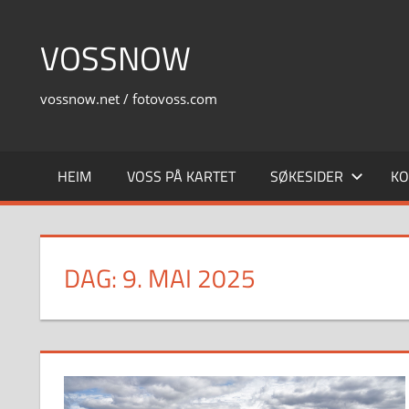
Skip
to
VOSSNOW
content
vossnow.net / fotovoss.com
HEIM
VOSS PÅ KARTET
SØKESIDER
KO
DAG:
9. MAI 2025