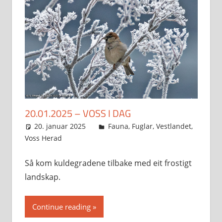
20.01.2025 – VOSS I DAG
20. januar 2025
Svein
Fauna
,
Fuglar
,
Vestlandet
,
Voss Herad
Så kom kuldegradene tilbake med eit frostigt
landskap.
Continue reading