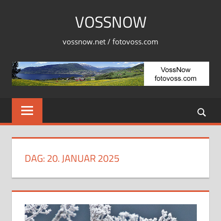
Skip
VOSSNOW
to
content
vossnow.net / fotovoss.com
DAG:
20. JANUAR 2025