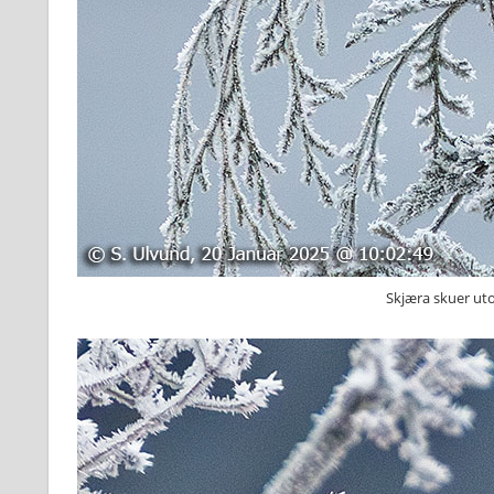
Skjæra skuer utov