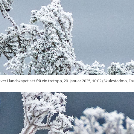
er i landskapet sitt frå ein tretopp, 20. januar 2025, 10:02 (Skulestadmo, Fa