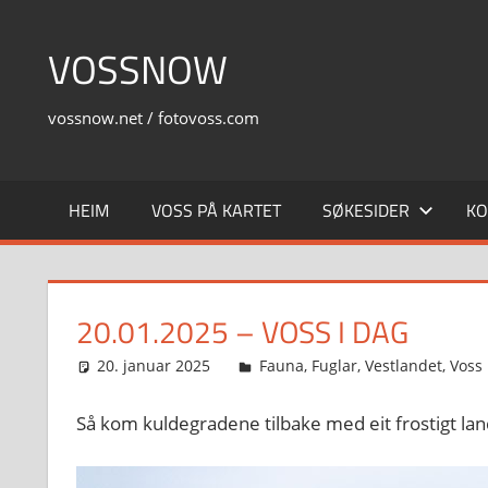
Skip
to
VOSSNOW
content
vossnow.net / fotovoss.com
HEIM
VOSS PÅ KARTET
SØKESIDER
KO
20.01.2025 – VOSS I DAG
20. januar 2025
Svein
Fauna
,
Fuglar
,
Vestlandet
,
Voss
Så kom kuldegradene tilbake med eit frostigt la