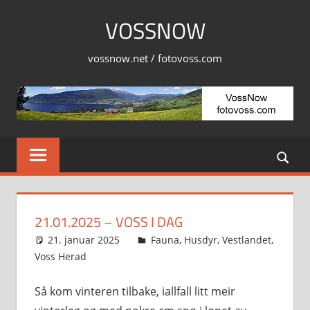
Skip
VOSSNOW
to
content
vossnow.net / fotovoss.com
21.01.2025 – VOSS I DAG
21. januar 2025
Svein
Fauna
,
Husdyr
,
Vestlandet
,
Voss Herad
Så kom vinteren tilbake, iallfall litt meir