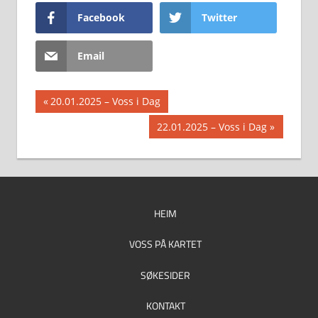
Facebook
Twitter
Email
Innleggsnavigasjon
Previous
20.01.2025 – Voss i Dag
Post:
Next
22.01.2025 – Voss i Dag
Post:
HEIM
VOSS PÅ KARTET
SØKESIDER
KONTAKT