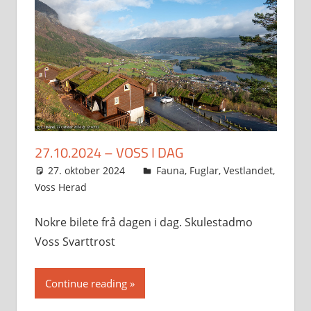
27.10.2024 – VOSS I DAG
27. oktober 2024
Svein
Fauna
,
Fuglar
,
Vestlandet
,
Voss Herad
Nokre bilete frå dagen i dag. Skulestadmo
Voss Svarttrost
Continue reading