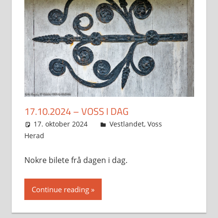
17.10.2024 – VOSS I DAG
17. oktober 2024
Svein
Vestlandet
,
Voss
Herad
Nokre bilete frå dagen i dag.
Continue reading