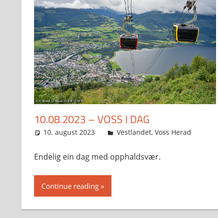
10.08.2023 – VOSS I DAG
10. august 2023
Svein
Vestlandet
,
Voss Herad
Endelig ein dag med opphaldsvær.
Continue reading