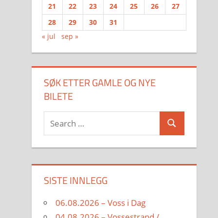
21
22
23
24
25
26
27
28
29
30
31
« jul
sep »
SØK ETTER GAMLE OG NYE
BILETE
Search
Search
for:
SISTE INNLEGG
06.08.2026 – Voss i Dag
04.08.2026 – Vossestrand /