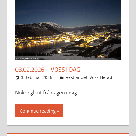
03.02.2026 – VOSS I DAG
3. februar 2026
Svein
Vestlandet
,
Voss Herad
Nokre glimt frå dagen i dag.
Continue reading