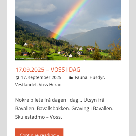
17.09.2025 – VOSS I DAG
17. september 2025
Svein
Fauna
,
Husdyr
,
Vestlandet
,
Voss Herad
Nokre bilete frå dagen i dag… Utsyn frå
Bavallen. Bavallsbakken. Graving i Bavallen.
Skulestadmo – Voss.
Continue reading