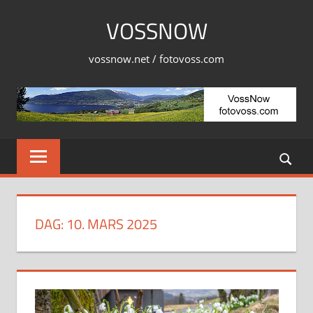
Skip
VOSSNOW
to
content
vossnow.net / fotovoss.com
DAG:
10. MARS 2025