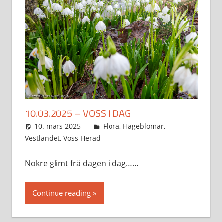
10.03.2025 – VOSS I DAG
10. mars 2025
Svein
Flora
,
Hageblomar
,
Vestlandet
,
Voss Herad
Nokre glimt frå dagen i dag……
Continue reading