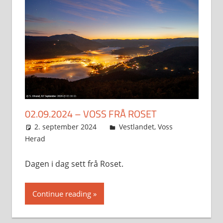
02.09.2024 – VOSS FRÅ ROSET
2. september 2024
Svein
Vestlandet
,
Voss
Herad
Dagen i dag sett frå Roset.
Continue reading