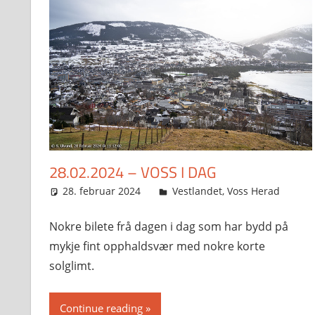
28.02.2024 – VOSS I DAG
28. februar 2024
Svein
Vestlandet
,
Voss Herad
Nokre bilete frå dagen i dag som har bydd på
mykje fint opphaldsvær med nokre korte
solglimt.
Continue reading