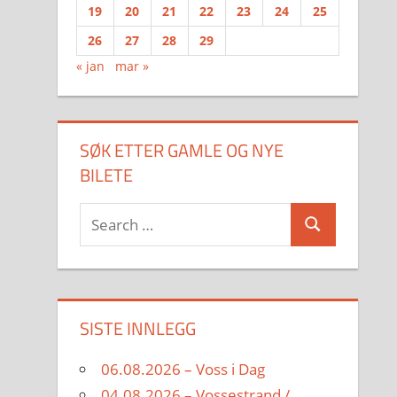
19
20
21
22
23
24
25
26
27
28
29
« jan
mar »
SØK ETTER GAMLE OG NYE
BILETE
Search
Search
for:
SISTE INNLEGG
06.08.2026 – Voss i Dag
04.08.2026 – Vossestrand /