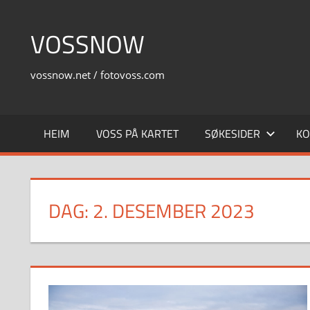
Skip
to
VOSSNOW
content
vossnow.net / fotovoss.com
HEIM
VOSS PÅ KARTET
SØKESIDER
KO
DAG:
2. DESEMBER 2023