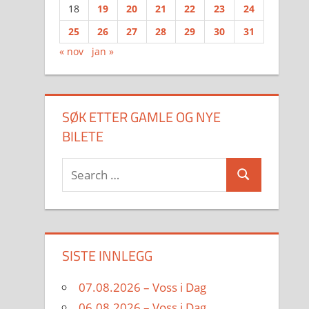
18
19
20
21
22
23
24
25
26
27
28
29
30
31
« nov
jan »
SØK ETTER GAMLE OG NYE
BILETE
Search
Search
for:
SISTE INNLEGG
07.08.2026 – Voss i Dag
06.08.2026 – Voss i Dag