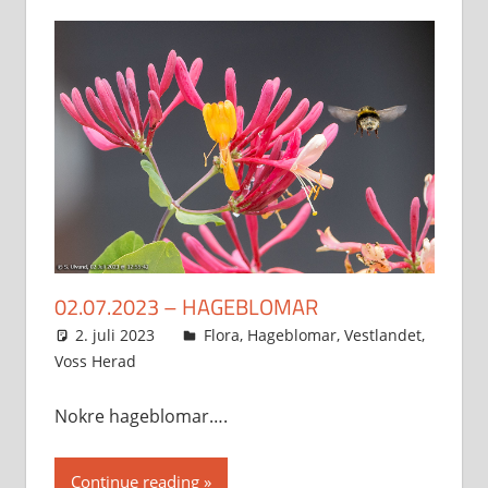
02.07.2023 – HAGEBLOMAR
2. juli 2023
Svein
Flora
,
Hageblomar
,
Vestlandet
,
Voss Herad
Nokre hageblomar….
Continue reading