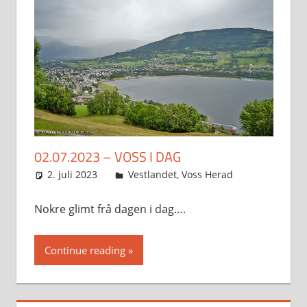
02.07.2023 – VOSS I DAG
2. juli 2023
Svein
Vestlandet
,
Voss Herad
Nokre glimt frå dagen i dag….
Continue reading